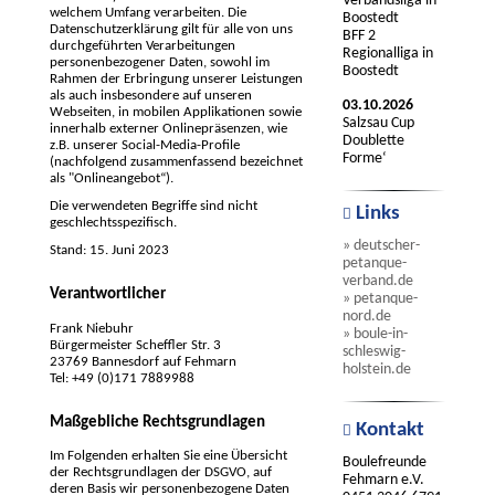
Verbandsliga in
welchem Umfang verarbeiten. Die
Boostedt
Datenschutzerklärung gilt für alle von uns
BFF 2
durchgeführten Verarbeitungen
Regionalliga in
personenbezogener Daten, sowohl im
Boostedt
Rahmen der Erbringung unserer Leistungen
als auch insbesondere auf unseren
03.10.2026
Webseiten, in mobilen Applikationen sowie
Salzsau Cup
innerhalb externer Onlinepräsenzen, wie
Doublette
z.B. unserer Social-Media-Profile
Forme‘
(nachfolgend zusammenfassend bezeichnet
als "Onlineangebot“).
Die verwendeten Begriffe sind nicht
Links
geschlechtsspezifisch.
» deutscher-
Stand: 15. Juni 2023
petanque-
verband.de
Verantwortlicher
» petanque-
nord.de
Frank Niebuhr
» boule-in-
Bürgermeister Scheffler Str. 3
schleswig-
23769 Bannesdorf auf Fehmarn
holstein.de
Tel: +49 (0)171 7889988
Maßgebliche Rechtsgrundlagen
Kontakt
Im Folgenden erhalten Sie eine Übersicht
Boulefreunde
der Rechtsgrundlagen der DSGVO, auf
Fehmarn e.V.
deren Basis wir personenbezogene Daten