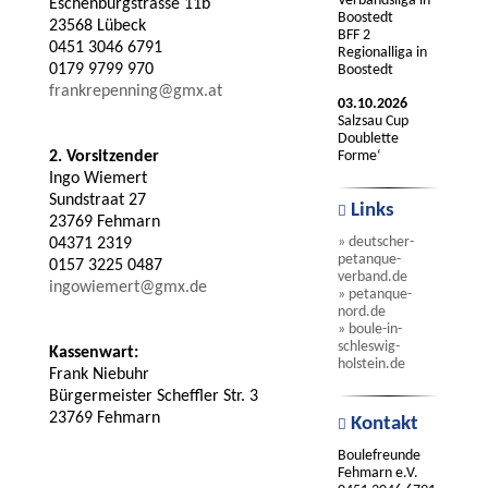
Verbandsliga in
Eschenburgstrasse 11b
Boostedt
23568 Lübeck
BFF 2
0451 3046 6791
Regionalliga in
0179 9799 970
Boostedt
frankrepenning@gmx.at
03.10.2026
Salzsau Cup
Doublette
2. Vorsitzender
Forme‘
Ingo Wiemert
Sundstraat 27
Links
23769 Fehmarn
» deutscher-
04371 2319
petanque-
0157 3225 0487
verband.de
ingowiemert@gmx.de
» petanque-
nord.de
» boule-in-
schleswig-
Kassenwart:
holstein.de
Frank Niebuhr
Bürgermeister Scheffler Str. 3
23769 Fehmarn
Kontakt
Boulefreunde
Fehmarn e.V.